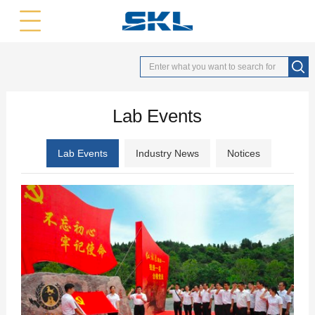
中文版
英文版
Lab Events
Lab Events
Industry News
Notices
2018
07
-
02