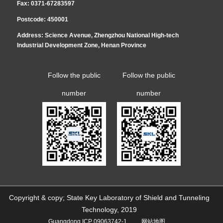
Fax: 0371-67283597
地促进了我国跨江越海隧道的技术进步。
水下隧道——广深港高铁狮子洋隧道，打破了我国铁路“遇水架桥”的常规思
明专利6项、实用新型专利6项、软件著作权2项。该成果成功应用于郑州中州
Postcode: 450001
维，实现了世界高速铁路水下盾构隧道从无到有的突破，被誉为“世界高速铁路
大道、新加坡汤申线、蒙华铁路白城隧道等十余工程，并在既有民居、商场等
Address: Science Avenue, Zhengzhou National High-tech
Industrial Development Zone, Henan Province
了国际先进行列。
隧道修建技术的里程碑”。
建筑群体地下联通作业项目中得到推广，为城市主干道下穿隧道、地铁站过街
隧道、地下停车场、综合管廊、城市地铁双线隧道等市政、交通建设起到引领
Follow the public
Follow the public
示范作用。
number
number
Copyright & copy; State Key Laboratory of Shield and Tunneling
Technology, 2019
Guangdong ICP 09063742-1
网站地图