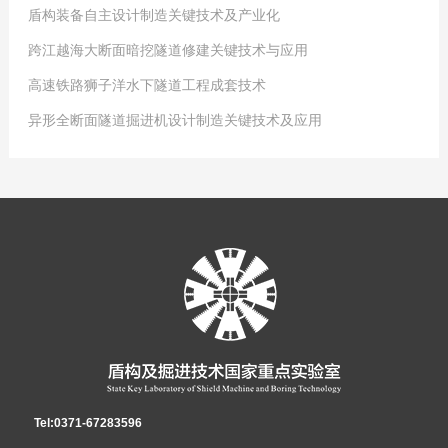
盾构装备自主设计制造关键技术及产业化
跨江越海大断面暗挖隧道修建关键技术与应用
Clicks:
0
高速铁路狮子洋水下隧道工程成套技术
2019
Clicks:
-
07
0
-
22
异形全断面隧道掘进机设计制造关键技术及应用
通过对盾构自主设计制造关键技术研究，揭示了密封舱压力分布规律，发明
2019
Clicks:
-
07
0
-
22
了密封舱压力动态平衡控制方法，突破了多系统协调控制技术，解决了因界面
通过构建跨江越海隧道结构设计理论与方法，解决了水下隧道与陆域道路连
2019
Clicks:
-
07
0
-
22
失稳导致地面塌陷的难题；提出了盾构载荷顺应性设计方法，解决了因载荷突
接、水下大断面交叉立交隧道结构设计难题；创建了跨江越海隧道施工防突水
创建了高速铁路水下盾构隧道结构体系与设计方法，突破了以“盾构地中对
2019
-
07
-
22
变导致系统失效的难题；提出了基于盾构姿态预测的推进控制方法，发明了盾
的控制技术体系，破解了水下隧道施工中极易发生突水灾难性事故的技术难
接”新技术为核心，适应长距离、高水压、严重软硬不均地层的盾构施工关键技
针对超大异形全断面开挖、异形多曲率管片拼装等难题进行了深入研究，在
构推进压力/流量复合纠偏技术，解决了因掘进方向失准造成盾构掘进偏离设计
题；创立了跨江越海隧道盾构掘进核心技术体系，突破了高水压下盾构长距离
术与装备，创新了高速铁路特长双孔水下隧道运营控制关键技术，系统解决了
超大异形全断面开挖技术、紧凑型刀盘驱动设计与多驱动联合控制技术、异形
轴线的难题。获2012年度国家科学技术进步一等奖；获发明专利77项、软件
掘进的技术障碍；获2016年度国家科学技术进步二等奖，获发明专利11项、
高速铁路特长水下盾构隧道工程设计、施工、装备、运营中的系列难题。获
断面多曲率管片拼装机可靠性技术等十大方面实现突破，研发出新型多刀盘多
著作权16项；制订国家及行业标准2项；发表SCI/EI论文190篇，出版专著3
实用新型专利3项、国家级工法1项、软件著作权1项、省部级工法2项。该成果
2018年度国家科学技术进步二等奖、国家优质工程奖、中国土木工程詹天佑奖
驱动联合开挖技术、双螺旋耦动互馈与顶推载荷顺应性的土压自适应平衡技
部；研究出了能同时适应软土、风化岩、软硬不均地层、砂层及砂砾石地层的
整体应用于我国首座水下立交隧道——长沙营盘路湘江隧道等多座隧道工程，
和菲迪克优秀工程奖；获发明专利12项、实用新型专利10项、软件著作权1
术，构建了管片拼装位姿的多体动力学模型，首创了7自由度管片拼装机构，
复合盾构，填补了我国在复合盾构领域的空白，实现了从盾构关键技术到整机
并推广应用到了衡阳湘江隧道、汕头苏埃海湾隧道、青岛地铁一号线跨海隧道
项；编写省部级工法9项、行业规范1项；出版专著2部、论文62篇。成果整体
成功研制出世界首创超大（10m级）异形全断面隧道掘进机，填补了国内开挖
Tel:0371-67283596
自主制造的跨越，使我国的盾构设计与制造水平迈进...
工程等多座在建跨江越海隧道工程，其多项关键技术填补了国内外空白，有力
应用于世界首座高速铁路水下盾构隧道、我国建成的最长水下隧道和首座铁路
异形断面规格大于70m2的空白。获2018年度国家科学技术进步二等奖；获发