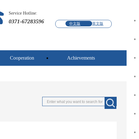
Service Hotline:
0371-67283596
中文版
英文版
Cooperation
Achievements