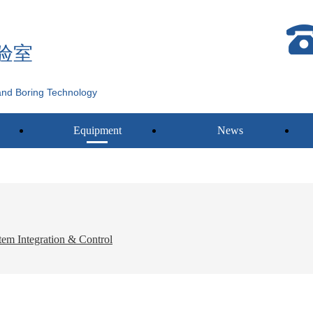
验室
and Boring Technology
Equipment
News
tem Integration & Control