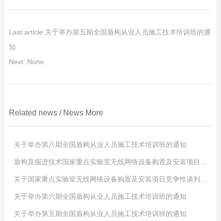
Last article:
关于举办第五期全国盾构从业人员施工技术培训班的通
知
Next: None
Related news
/
News
More
关于举办第八期全国盾构从业人员施工技术培训班的通知
盾构及掘进技术国家重点实验室无线网络设备购置及安装项目成交候选人公示
Clicks:
0
关于国家重点实验室无线网络设备购置及安装项目竞争性谈判公告
2018
Clicks:
-
03
0
-
06
关于举办第六期全国盾构从业人员施工技术培训班的通知
各有关单位：按照国家铁路局和中国铁路总公司关于加强施工作业标准化水
2017
Clicks:
-
05
0
-
08
关于举办第五期全国盾构从业人员施工技术培训班的通知
平要求，为提升隧道盾构施工技术管理和操作从业人员的专业化、规范化和系
采购人：盾构及掘进技术国家重点实验室项目编号：201701项目名称：无线
2017
Clicks:
-
04
0
-
08