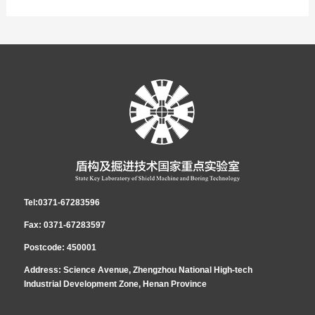
统化工作水平，规范盾构操作技能标准，降低盾构施工风险，第八期全国盾构
网络设备购置及安装谈判时间：2017年5月5日（北京时间） 根据谈判文件载
盾构及掘进技术国家重点实验室就国家重点实验室（办公楼地面5层、地下1
2017
Clicks:
-
03
0
-
06
从业人员施工技术培训班定于2018年4月中旬举办。具体培训通知如下： 一、
明的评审方法，盾构及掘进技术国家重点实验室无线网络设备购置及安装项目
层，实验厂房1层，建筑总高度25.5米，建筑总面积11450平方，为钢筋混凝
各有关单位：按照国家铁路局和中国铁路总公司关于加强施工作业标准化工
2016
-
11
-
14
培训组织指导单位：中国土木工程学会隧道及地下工程分会中国铁路总公司工
谈判小组对各供应商递交的谈判响应文件进行详细评审，根据评审结果，成交
土及钢架结构）进行无线网络设备购置及安装进行竞争性谈判采购。欢迎有资
作水平的文件要求，为提升大型隧道盾构操作司机等从业人员的专业化、规范
各有关单位：按照国家铁路局和中国铁路总公司关于加强施工作业标准化工
程监督管理局广州监督站主办单位：盾构及掘进技术国家重点实验室协办单
候选人推荐如下:第一候选人：郑州英创电子技术有限公司，最终报价12.5万
格的供应商前来参加谈判。详情见附件。附件
化和系统化工作水平，规范盾构司机现场操作技能标准，降低隧道盾构施工风
作水平的文件要求，为提升大型隧道盾构操作司机等从业人员的专业化、规范
位：广东珠三角城际轨道交通有限公司中铁隧道局集团有限公司二、培训计划
元，质保3年；第二候选人：河南合众信泰科技有限公司，最终报价13.722万
1./Portals/2/uploads/otherfile/20170428/国家重点实验室无线网络设备购置及
险建设又好又快发展。由中国土木工程学会隧道及地下工程分会牵头，盾构及
化和系统化工作水平，规范盾构司机现场操作技能标准，降低隧道盾构施工风
中国土木工程学会、中国铁路总公司工程监督管理局广州监督站、江苏省土木
元，质保2年；第三候选人：郑州三康电子科技有限公司，最终报价13.78万
安装竞争性谈判文件.doc附件2./Portals/2/uploads/otherfile/20170502/1号补
掘进技术国家重点实验室主办，广铁工程质量安全监督站和中铁隧道集团公司
险建设又好又快发展。由中国土木工程学会隧道及地下工程分会牵头，盾构及
建筑学会、盾构及掘进技术国家重点实验室、珠三角城际公司、中铁隧道局集
元，质保2年。公示时间：2017年5月8日至2017年5月10日。特此公示。 如
遗文件.docx
协办，第六期全国盾构从业人员施工技术培训班计划于2017年3月下旬举办。
掘进技术国家重点实验室主办，广铁工程质量安全监督站和中铁隧道集团公司
团等单位负责人参加开班典礼并指导，组织国内盾构隧道专业施工及相关装备
供应商对上述项目评审结果有异议的，应当在成交候选人公示期间提出。采购
具体培训通知如下：一、培训组织牵头单位：中国土木工程学会隧道及地下工
协办，第五期全国盾构从业人员施工技术培训班计划于2016年11月下旬举
Tel:0371-67283596
制造等单位的20余名专家进行课程培训。三、培训时间和地点1.培训时间：
人联系方式：地址：郑州高新区科学大道99-1号联系人：黄先生电话：0371-
程分会主办单位：盾构及掘进技术国家重点实验室协办单位：广铁工程质量安
办。具体培训通知如下：一、培训组织牵头单位：中国土木工程学会隧道及地
Fax: 0371-67283597
2018年4月12日至4月23日，共12天；2.培训及报到地点：盾构及掘进技术国
67283597 15516193616邮箱：249138315@qq.com 盾构及掘进技术国家重
全监督站中铁隧道集团有限公司二、培训计划中国铁道学会、中国土木工程学
下工程分会主办单位：盾构及掘进技术国家重点实验室协办单位：广铁工程质
Postcode: 450001
家重点实验室（河南省郑州高新区科学大道99号附1号，腊梅路与玉兰街东北
点实验室纪检监察联系方式：电话：15136150746，邮箱：
会、盾构及掘进技术国家重点实验室、广铁工程质量安全监督站、广东珠三角
量安全监督站中铁隧道集团有限公司二、培训计划中国土木工程学会、盾构及
Address: Science Avenue, Zhengzhou National High-tech
Industrial Development Zone, Henan Province
角）；3.报到时间：2018年4月11日全天；报到时交二寸证件照1张。4.住宿地
yay_sky@163.com
城际轨道公司、中铁隧道集团有限公司等单位有关负责人参加开班典礼并指
掘进技术国家重点实验室、广铁工程质量安全监督站、广东珠三角城际轨道公
点：速8酒店腊梅路店（郑州大学新校区南门对面，科学大道与腊梅路交叉
导，组织国内盾构隧道专业施工及相关装备制造等单位的20余名专家进行课程
司、中铁隧道集团有限公司等单位有关负责人参加开班典礼并指导，组织国内