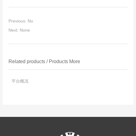
Previous: No
Next: None
Related products
/
Products
More
平台概况
Clicks:
2019
-
08
-
19